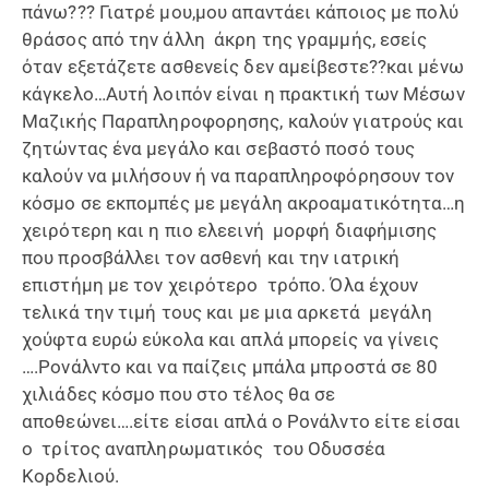
πάνω??? Γιατρέ μου,μου απαντάει κάποιος με πολύ
θράσος από την άλλη άκρη της γραμμής, εσείς
όταν εξετάζετε ασθενείς δεν αμείβεστε??και μένω
κάγκελο…Αυτή λοιπόν είναι η πρακτική των Μέσων
Μαζικής Παραπληροφορησης, καλούν γιατρούς και
ζητώντας ένα μεγάλο και σεβαστό ποσό τους
καλούν να μιλήσουν ή να παραπληροφόρησουν τον
κόσμο σε εκπομπές με μεγάλη ακροαματικότητα…η
χειρότερη και η πιο ελεεινή μορφή διαφήμισης
που προσβάλλει τον ασθενή και την ιατρική
επιστήμη με τον χειρότερο τρόπο. Όλα έχουν
τελικά την τιμή τους και με μια αρκετά μεγάλη
χούφτα ευρώ εύκολα και απλά μπορείς να γίνεις
….Ρονάλντο και να παίζεις μπάλα μπροστά σε 80
χιλιάδες κόσμο που στο τέλος θα σε
αποθεώνει….είτε είσαι απλά ο Ρονάλντο είτε είσαι
ο τρίτος αναπληρωματικός του Οδυσσέα
Κορδελιού.